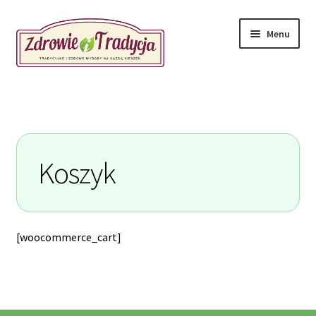
Przejdź
Przejdź
Menu
do
do
nawigacji
treści
Kontakt
Koszyk
[woocommerce_cart]